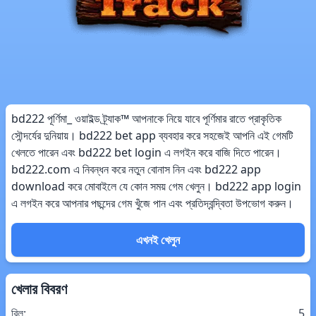
bd222 পূর্ণিমা_ ওয়াইল্ড ট্র্যাক™ আপনাকে নিয়ে যাবে পূর্ণিমার রাতে প্রাকৃতিক
সৌন্দর্যের দুনিয়ায়। bd222 bet app ব্যবহার করে সহজেই আপনি এই গেমটি
খেলতে পারেন এবং bd222 bet login এ লগইন করে বাজি দিতে পারেন।
bd222.com এ নিবন্ধন করে নতুন বোনাস নিন এবং bd222 app
download করে মোবাইলে যে কোন সময় গেম খেলুন। bd222 app login
এ লগইন করে আপনার পছন্দের গেম খুঁজে পান এবং প্রতিদ্বন্দ্বিতা উপভোগ করুন।
এখনই খেলুন
খেলার বিবরণ
রিল:
5