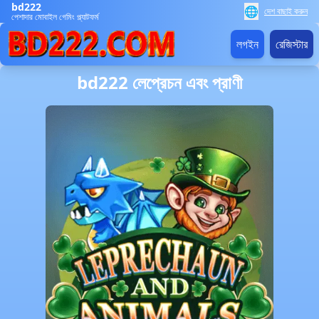
bd222
🌐
দেশ বাছাই করুন
পেশাদার মোবাইল গেমিং প্ল্যাটফর্ম
লগইন
রেজিস্টার
bd222 লেপ্রেচন এবং প্রাণী