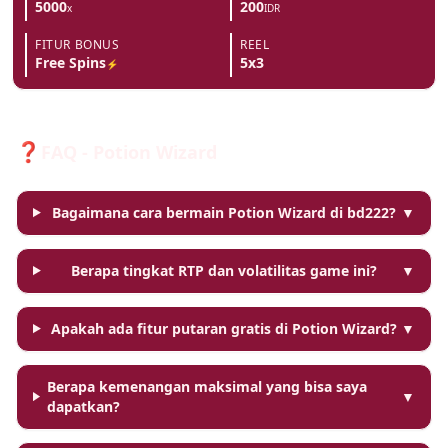
5000
200
x
IDR
FITUR BONUS
REEL
Free Spins
5x3
⚡
❓
FAQ - Potion Wizard
Bagaimana cara bermain Potion Wizard di bd222?
▼
Berapa tingkat RTP dan volatilitas game ini?
▼
Apakah ada fitur putaran gratis di Potion Wizard?
▼
Berapa kemenangan maksimal yang bisa saya
▼
dapatkan?