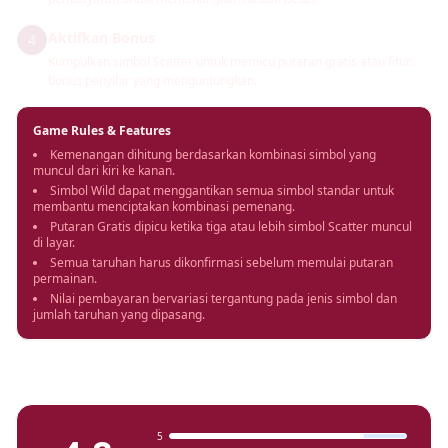
Aktifkan Bonus
4
Kumpulkan simbol Scatter untuk memicu putaran gratis atau fitur
bonus penyihir yang menguntungkan.
Game Rules & Features
Kemenangan dihitung berdasarkan kombinasi simbol yang
muncul dari kiri ke kanan.
Simbol Wild dapat menggantikan semua simbol standar untuk
membantu menciptakan kombinasi pemenang.
Putaran Gratis dipicu ketika tiga atau lebih simbol Scatter muncul
di layar.
Semua taruhan harus dikonfirmasi sebelum memulai putaran
permainan.
Nilai pembayaran bervariasi tergantung pada jenis simbol dan
jumlah taruhan yang dipasang.
5