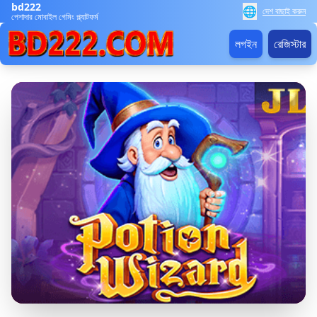
bd222
🌐
দেশ বাছাই করুন
পেশাদার মোবাইল গেমিং প্ল্যাটফর্ম
লগইন
রেজিস্টার