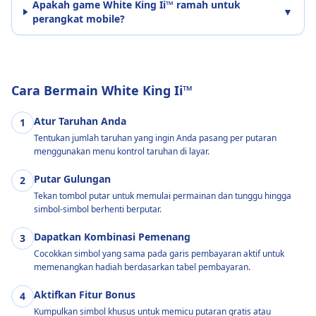
Apakah game White King Ii™ ramah untuk
▼
perangkat mobile?
Cara Bermain White King Ii™
Atur Taruhan Anda
1
Tentukan jumlah taruhan yang ingin Anda pasang per putaran
menggunakan menu kontrol taruhan di layar.
Putar Gulungan
2
Tekan tombol putar untuk memulai permainan dan tunggu hingga
simbol-simbol berhenti berputar.
Dapatkan Kombinasi Pemenang
3
Cocokkan simbol yang sama pada garis pembayaran aktif untuk
memenangkan hadiah berdasarkan tabel pembayaran.
Aktifkan Fitur Bonus
4
Kumpulkan simbol khusus untuk memicu putaran gratis atau