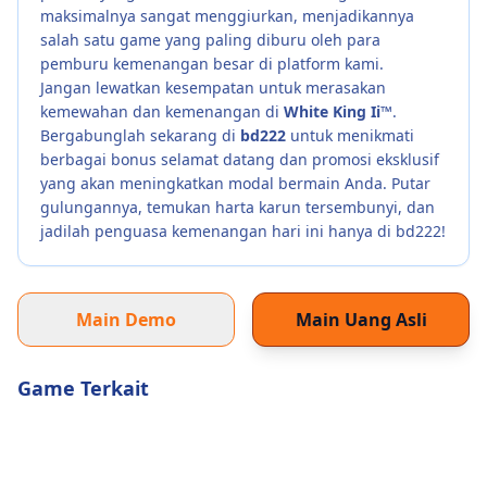
maksimalnya sangat menggiurkan, menjadikannya
salah satu game yang paling diburu oleh para
pemburu kemenangan besar di platform kami.
Jangan lewatkan kesempatan untuk merasakan
kemewahan dan kemenangan di
White King Ii™
.
Bergabunglah sekarang di
bd222
untuk menikmati
berbagai bonus selamat datang dan promosi eksklusif
yang akan meningkatkan modal bermain Anda. Putar
gulungannya, temukan harta karun tersembunyi, dan
jadilah penguasa kemenangan hari ini hanya di bd222!
Main Demo
Main Uang Asli
Game Terkait