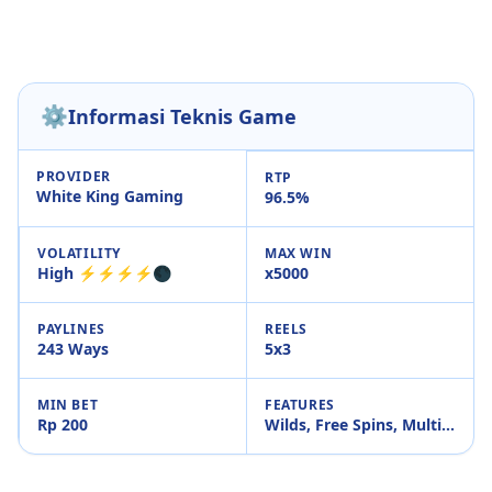
⚙️
Informasi Teknis Game
PROVIDER
RTP
White King Gaming
96.5%
VOLATILITY
MAX WIN
High ⚡⚡⚡⚡🌑
x5000
PAYLINES
REELS
243 Ways
5x3
MIN BET
FEATURES
Rp 200
Wilds, Free Spins, Multiplier