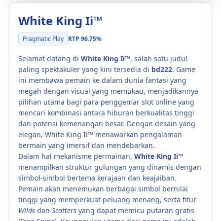
▶
White King Ii™
Pragmatic Play
RTP 96.75%
Selamat datang di
White King Ii™
, salah satu judul
paling spektakuler yang kini tersedia di
bd222
. Game
ini membawa pemain ke dalam dunia fantasi yang
megah dengan visual yang memukau, menjadikannya
pilihan utama bagi para penggemar slot online yang
mencari kombinasi antara hiburan berkualitas tinggi
dan potensi kemenangan besar. Dengan desain yang
elegan, White King Ii™ menawarkan pengalaman
bermain yang imersif dan mendebarkan.
Dalam hal mekanisme permainan,
White King Ii™
menampilkan struktur gulungan yang dinamis dengan
simbol-simbol bertema kerajaan dan keajaiban.
Pemain akan menemukan berbagai simbol bernilai
tinggi yang memperkuat peluang menang, serta fitur
Wilds
dan
Scatters
yang dapat memicu putaran gratis